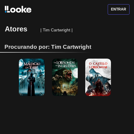
ENTRAR
Atores
|
Tim Cartwright
|
Procurando por: Tim Cartwright
A Maldição da 
Um Lobisomem 
O Castelo do 
Torre
na Inglaterra
Lobisomem