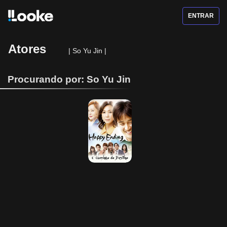
ENTRAR
Atores
|
So Yu Jin
|
Procurando por: So Yu Jin
Happy Ending - 
O Caminho do 
Destino