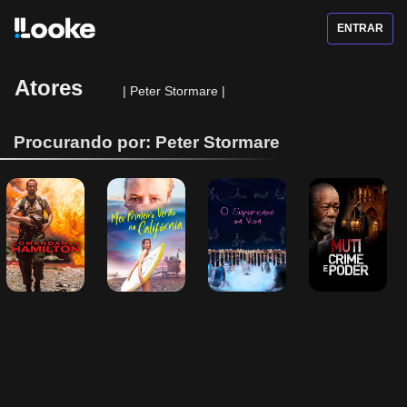
ENTRAR
Atores
|
Peter Stormare
|
Procurando por: Peter Stormare
Comandante 
Meu Primeiro 
O Significado 
MUTI - Crime e 
Hamilton
Verão na 
da Vida
Poder
Califórnia