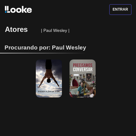
ENTRAR
Atores
|
Paul Wesley
|
Procurando por: Paul Wesley
Poder Além da 
Precisamos 
Vida
Conversar