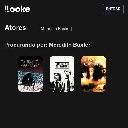
ENTRAR
Atores
|
Meredith Baxter
|
Procurando por: Meredith Baxter
O Rato 
Todos os 
Milagre na 
Assassino
Homens do 
Cabana
Presidente