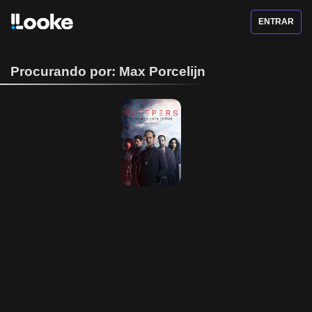
ENTRAR
Procurando por: Max Porcelijn
Sleepers - O 
Crime Nunca 
Dorme - 1ª 
Temporada