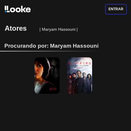
ENTRAR
Atores
|
Maryam Hassouni
|
Procurando por: Maryam Hassouni
A Hospedeira
Sleepers - O 
Crime Nunca 
Dorme - 1ª 
Temporada