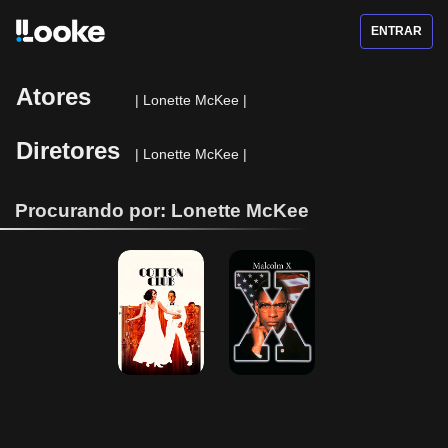
ENTRAR
Atores
|
Lonette McKee
|
Diretores
|
Lonette McKee
|
Procurando por: Lonette McKee
Cotton Club
Malcolm X