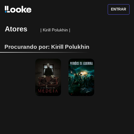
ENTRAR
Atores
|
Kirill Polukhin
|
Procurando por: Kirill Polukhin
A Maldição de 
Heróis de 
Medeia
Guerra