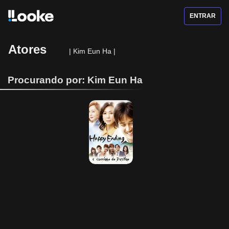
ENTRAR
Atores
|
Kim Eun Ha
|
Procurando por: Kim Eun Ha
Happy Ending - 
O Caminho do 
Destino