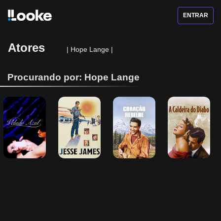
ENTRAR
Atores
|
Hope Lange
|
Procurando por: Hope Lange
Veludo Azul
Jesse James
Coração 
A Caldeira do 
Rebelde
Diabo