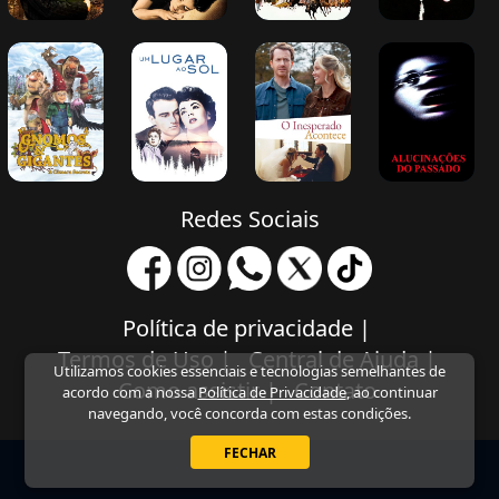
Gnomos e 
Um Lugar ao 
O Inesperado 
Alucinações do 
Gigantes - A 
Sol
Acontece
Passado
Câmara Secreta
Redes Sociais
Política de privacidade
|
Termos de Uso
|
Central de Ajuda
|
Utilizamos cookies essenciais e tecnologias semelhantes de
Como assistir
|
Contato
acordo com a nossa
Política de Privacidade
, ao continuar
navegando, você concorda com estas condições.
FECHAR