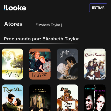
ENTRAR
Atores
|
Elizabeth Taylor
|
Procurando por: Elizabeth Taylor
A Árvore da 
Nossa Vida 
O Belo 
Quatro Destinos
Vida
com Papai
Brummell
Rapsódia
De Repente no 
A Megera 
Divórcio Dele, 
Último Verão
Domada
Divórcio Dela