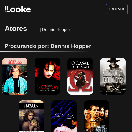
ENTRAR
Atores
|
Dennis Hopper
|
Procurando por: Dennis Hopper
Anos de 
O Corvo - 
O Casal 
Bravura 
Rebeldia
Vingança 
Osterman
Indômita
Maldita
Coleção Bíblia 
Veludo Azul
Esquina da 
Sagrada - 
Morte
Sansão e Dalila