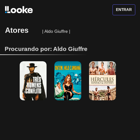
ENTRAR
Atores
|
Aldo Giuffre
|
Procurando por: Aldo Giuffre
Três Homens 
Ontem, Hoje e 
Hércules, 
em Conflito
Amanhã
Sansão e 
Ulysses