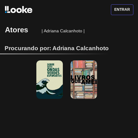
ENTRAR
Atores
|
Adriana Calcanhoto
|
Procurando por: Adriana Calcanhoto
Sobre Sete 
Livros que Amei
Ondas Verdes 
Espumantes