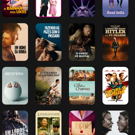
Em Nome da 
Fazendo as 
O Herói de 
O Homem que 
Honra
Pazes com o 
Bucha
Matou Hitler e o 
Passado
Pé-Grande
Biosfera
O Soldado 
Uma Casa em 
Procura-se um 
Desaparecido
Chamas
Traidor
Em Lados 
Driveways - 
Um Simples 
Suaves e 
Opostos
Uma Amizade 
Favor
Discretas
Inesperada