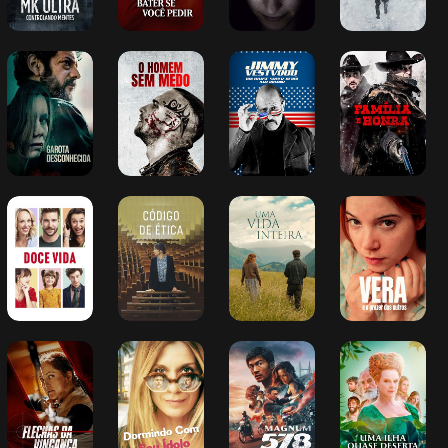
Garota 
O Homem Sem 
Jimmy 
Família e Honra
Desconhecida
Medo
Vestvood - Um 
Quase Super-
Herói Americano
Doce Vida
Código de Ética
Uma Vida 
Vera e o Prazer 
Inteira
dos Outros
Flechas da 
Dormindo Com 
Magnum 578
Uma Ilha 
Vingança
Seu Ídolo
Quase Deserta