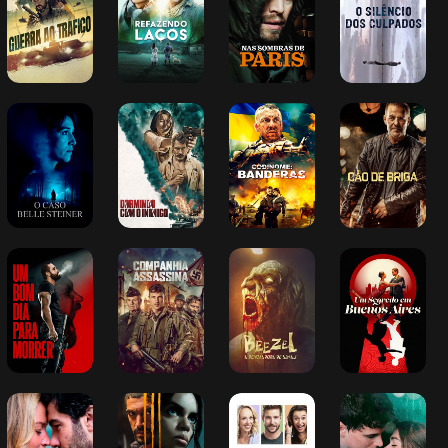
O Caso Belle 
Dormindo Com 
Codinome: 
Cão de Briga
Steiner
o Inimigo
Banderas
Um Bom Dia 
Companhia 
Beezel - A 
Um Segredo 
Para Morrer
Assassina
Devoradora de 
em Buenos 
Almas
Aires
Don Juan - O 
Wildcat – 
Doce Vida
Encontrando o 
Mestre da 
Prisioneira de 
Amor em Oxford
Sedução
Guerra