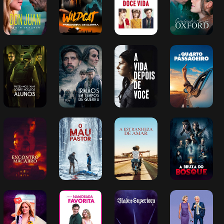
Precisamos 
Irmãos em 
A Vida Depois 
O Quarto 
Falar Sobre 
Tempos de 
de Você
Passageiro
Nossos Alunos
Guerra
Encontro 
O Mau Pastor
A Estranheza 
A Bruxa do 
Macabro
de Amar
Bosque
A Rainha dos 
Minha 
Madre 
Final Feliz
Likes
Namorada 
Superiora
Favorita