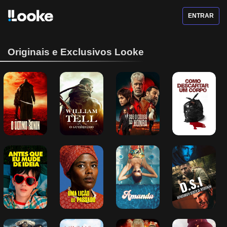
ENTRAR
Originais e Exclusivos Looke
O Último Ronin
William Tell - O 
Sob o Código 
Como 
Guerreiro
da Honra
Descartar um 
Corpo
Antes Que Eu 
Uma Lição do 
Amanda
DSI: 
Mude de Ideia
Passado
Departamento 
Secreto de 
Intervenção
Abaixo da 
Minhas 
Em Dívida com 
Um Sonho em 