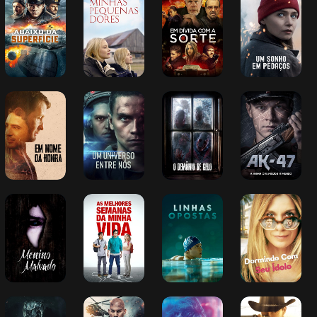
Superfície
Pequenas 
a Sorte
Pedaços
Dores
Em Nome da 
Um Universo 
O Demônio de 
AK-47 - A Arma 
Honra
Entre Nós
Gelo
Que Mudou o 
Mundo
Menino Malvado
As Melhores 
Linhas Opostas
Dormindo Com 
Semanas da 
Seu Ídolo
Minha Vida
Enquanto Ela 
Operação de 
Prazer Sem 
Minha Arma Era 
Dorme
Risco
Limites
a Lei