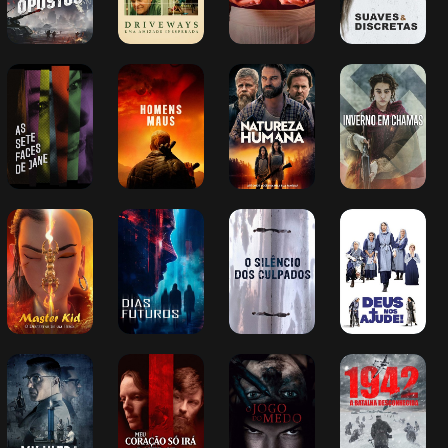
As Sete Faces 
Homens Maus
Natureza 
Inverno em 
de Jane
Humana
Chamas
Master Kid - O 
Dias Futuros
O Silêncio dos 
Deus Nos 
Despertar de 
Culpados
Ajude!
um Herói
MK Ultra: 
Meu Coração 
O Jogo do 
1942 - A 
Controlando 
só Irá Bater se 
Medo
Batalha 
Mentes
Você Pedir
Desconhecida