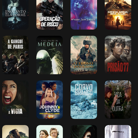
A Gangue de 
A Maldição de 
O Trono 
Prisão 77
Paris
Medeia
Dourado
A Vigia
Johnny & Clyde 
Corvo Branco
A Vida da Outra
- Parceiros no 
Crime
Guerra ao 
Refazendo 
Nas Sombras 
O Silêncio dos 
Tráfico
Laços
de Paris
Culpados