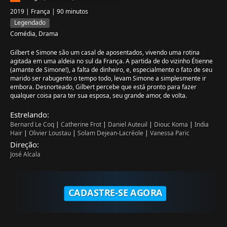
2019 | França | 90 minutos
Legendado
Comédia, Drama
Gilbert e Simone são um casal de aposentados, vivendo uma rotina
agitada em uma aldeia no sul da França. A partida de do vizinho Étienne
(amante de Simone!), a falta de dinheiro, e, especialmente o fato de seu
marido ser rabugento o tempo todo, levam Simone a simplesmente ir
embora. Desnorteado, Gilbert percebe que está pronto para fazer
qualquer coisa para ter sua esposa, seu grande amor, de volta.
Estrelando:
Bernard Le Coq
|
Catherine Frot
|
Daniel Auteuil
|
Diouc Koma
|
India
Hair
|
Olivier Loustau
|
Solam Dejean-Lacréole
|
Vanessa Paric
Direção:
José Alcala
CADASTRE-SE AGORA