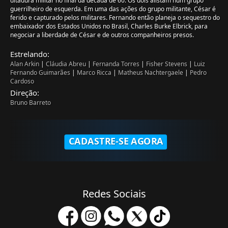
ditadura militar no final da década de 60. Os dois alistam num grupo
guerrilheiro de esquerda. Em uma das ações do grupo militante, César é
ferido e capturado pelos militares. Fernando então planeja o sequestro do
embaixador dos Estados Unidos no Brasil, Charles Burke Elbrick, para
negociar a liberdade de César e de outros companheiros presos.
Estrelando:
Alan Arkin
|
Cláudia Abreu
|
Fernanda Torres
|
Fisher Stevens
|
Luiz
Fernando Guimarães
|
Marco Ricca
|
Matheus Nachtergaele
|
Pedro
Cardoso
Direção:
Bruno Barreto
CADASTRE-SE AGORA
Redes Sociais