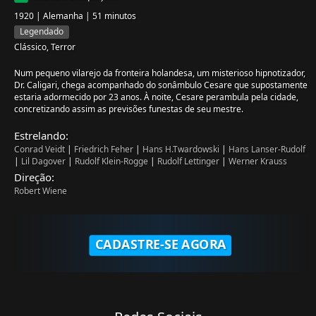
1920 | Alemanha | 51 minutos
Legendado
Clássico, Terror
Num pequeno vilarejo da fronteira holandesa, um misterioso hipnotizador,
Dr. Caligari, chega acompanhado do sonâmbulo Cesare que supostamente
estaria adormecido por 23 anos. À noite, Cesare perambula pela cidade,
concretizando assim as previsões funestas de seu mestre.
Estrelando:
Conrad Veidt
|
Friedrich Feher
|
Hans H.Twardowski
|
Hans Lanser-Rudolf
|
Lil Dagover
|
Rudolf Klein-Rogge
|
Rudolf Lettinger
|
Werner Krauss
Direção:
Robert Wiene
CADASTRE-SE AGORA