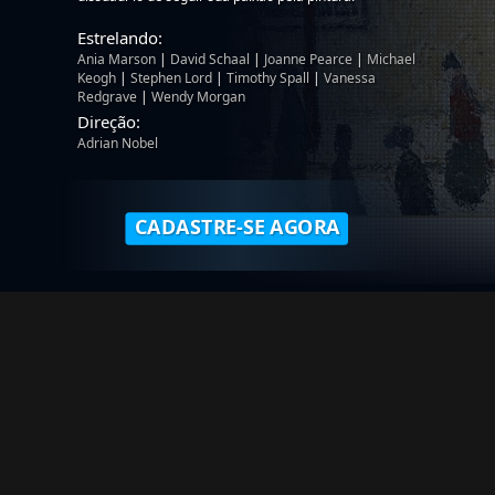
Estrelando:
Ania Marson
|
David Schaal
|
Joanne Pearce
|
Michael
Keogh
|
Stephen Lord
|
Timothy Spall
|
Vanessa
Redgrave
|
Wendy Morgan
Direção:
Adrian Nobel
CADASTRE-SE AGORA