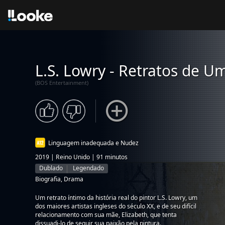
L.S. Lowry - Retratos de U
(BOS Entertainment)
Linguagem inadequada e Nudez
2019 | Reino Unido | 91 minutos
Dublado
Legendado
Biografia, Drama
Um retrato íntimo da história real do pintor L.S. Lowry, um
dos maiores artistas ingleses do século XX, e de seu difícil
relacionamento com sua mãe, Elizabeth, que tenta
dissuadi-lo de seguir sua paixão pela pintura.