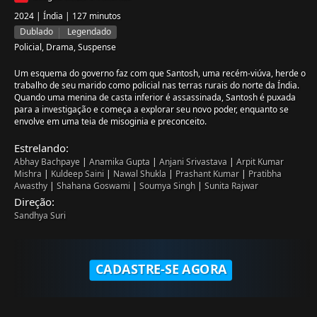
2024 | Índia | 127 minutos
Dublado
Legendado
Policial, Drama, Suspense
Um esquema do governo faz com que Santosh, uma recém-viúva, herde o
trabalho de seu marido como policial nas terras rurais do norte da Índia.
Quando uma menina de casta inferior é assassinada, Santosh é puxada
para a investigação e começa a explorar seu novo poder, enquanto se
envolve em uma teia de misoginia e preconceito.
Estrelando:
Abhay Bachpaye
|
Anamika Gupta
|
Anjani Srivastava
|
Arpit Kumar
Mishra
|
Kuldeep Saini
|
Nawal Shukla
|
Prashant Kumar
|
Pratibha
Awasthy
|
Shahana Goswami
|
Soumya Singh
|
Sunita Rajwar
Direção:
Sandhya Suri
CADASTRE-SE AGORA