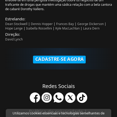
envolve-se em uma perigosa investigação sobre os negócios de um
traficante de drogas que mantém uma sádica relação com a bela cantora
de cabaré Dorothy Vallens.
Estrelando:
Dean Stockwell
|
Dennis Hopper
|
Frances Bay
|
George Dickerson
|
Hope Lange
|
Isabella Rossellini
|
Kyle MacLachlan
|
Laura Dern
Direção:
David Lynch
CADASTRE-SE AGORA
Redes Sociais
Política de privacidade
|
Utilizamos cookies essenciais e tecnologias semelhantes de