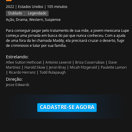
2022 | Estados Unidos | 105 minutos
Dublado
Legendado
Ação, Drama, Western, Suspense
Para conseguir pagar pelo tratamento de sua mãe, a jovem mexicana Lupe
começa uma jornada em busca do pai que nunca conheceu. Com a ajuda
de uma fora da lei chamada Maddy, ela precisará cruzar o deserto, fugir
de criminosos e lutar por sua família.
Estrelando:
Allee Sutton Hethcoat
|
Antonio Lexerot
|
Briza Covarrubias
|
Dave
Martinez
|
Harold Skow
|
Jeron Bray
|
Micah Fitzgerald
|
Paulette Lamori
|
Ricardo Herranz
|
Todd Rulapaugh
Direção:
Jesse Edwards
CADASTRE-SE AGORA