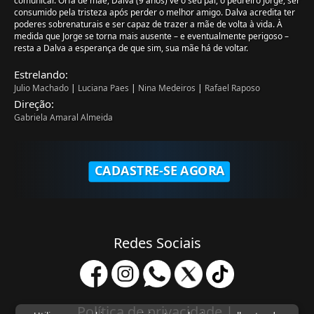
comunicar. Órfã de mãe, Dalva (9 anos) vê o seu pai, o pedreiro Jorge, ser
consumido pela tristeza após perder o melhor amigo. Dalva acredita ter
poderes sobrenaturais e ser capaz de trazer a mãe de volta à vida. À
medida que Jorge se torna mais ausente – e eventualmente perigoso –
resta a Dalva a esperança de que sim, sua mãe há de voltar.
Estrelando:
Julio Machado
|
Luciana Paes
|
Nina Medeiros
|
Rafael Raposo
Direção:
Gabriela Amaral Almeida
CADASTRE-SE AGORA
Redes Sociais
Política de privacidade
|